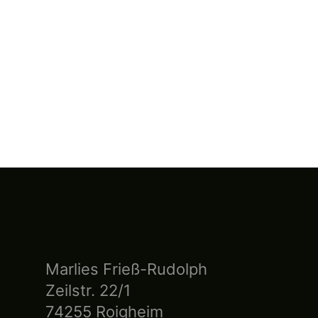
Marlies Frieß-Rudolph
Zeilstr. 22/1
74255 Roigheim