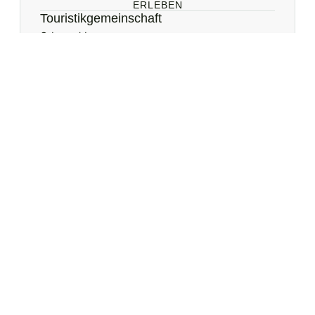
ERLEBEN
Touristikgemeinschaft
Odenwald
Zur Website
SKI FAHREN / RODELN
Naturpark
Odenwald-Katzenbuckel (35 km)
Zur Website
RESTAURANT​
Landgasthof Krone
Korb (10 km)